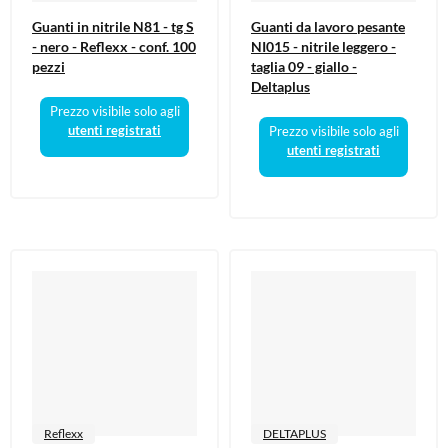
Guanti in nitrile N81 - tg S
Guanti da lavoro pesante
- nero - Reflexx - conf. 100
NI015 - nitrile leggero -
pezzi
taglia 09 - giallo -
Deltaplus
Prezzo visibile solo agli
utenti registrati
Prezzo visibile solo agli
utenti registrati
Reflexx
DELTAPLUS