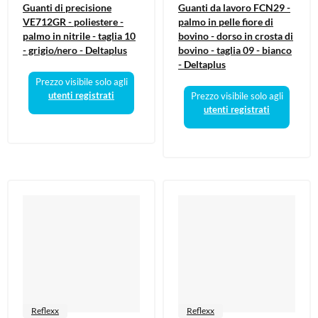
Guanti di precisione
Guanti da lavoro FCN29 -
VE712GR - poliestere -
palmo in pelle fiore di
palmo in nitrile - taglia 10
bovino - dorso in crosta di
- grigio/nero - Deltaplus
bovino - taglia 09 - bianco
- Deltaplus
Prezzo visibile solo agli
utenti registrati
Prezzo visibile solo agli
utenti registrati
Reflexx
Reflexx