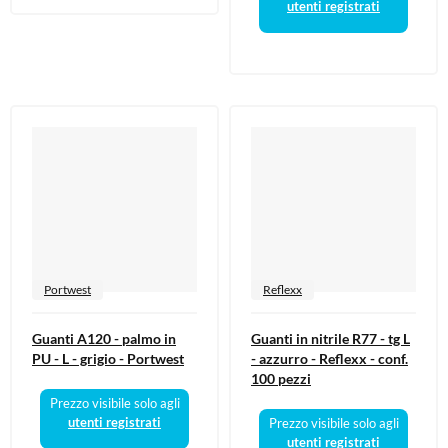
utenti registrati
Portwest
Reflexx
Guanti A120 - palmo in
Guanti in nitrile R77 - tg L
PU - L - grigio - Portwest
- azzurro - Reflexx - conf.
100 pezzi
Prezzo visibile solo agli
utenti registrati
Prezzo visibile solo agli
utenti registrati