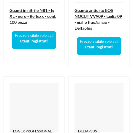
Guanti in nitrile N81 - tg
Guanto antiurto EOS
XL - nero - Reflexx - conf.
NOCUT VV909 - taglia 09
100 pezzi
- giallo fluo/grigio -
Deltaplus
Prezzo visibile solo agli
utenti registrati
Prezzo visibile solo agli
utenti registrati
LOGEX PROFESSIONAL
DELTAPLUS