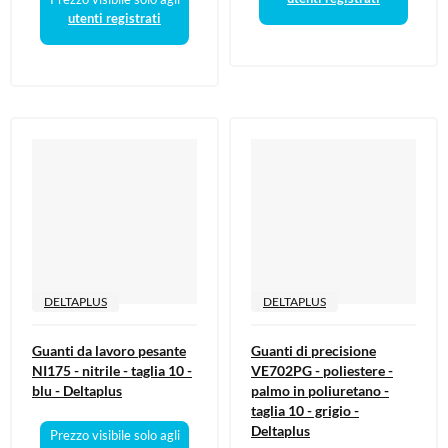
utenti registrati
DELTAPLUS
DELTAPLUS
Guanti da lavoro pesante
Guanti di precisione
NI175 - nitrile - taglia 10 -
VE702PG - poliestere -
blu - Deltaplus
palmo in poliuretano -
taglia 10 - grigio -
Deltaplus
Prezzo visibile solo agli