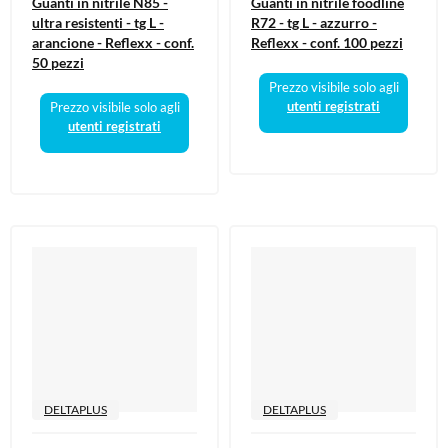
Guanti in nitrile N85 -
Guanti in nitrile foodline
ultra resistenti - tg L -
R72 - tg L - azzurro -
arancione - Reflexx - conf.
Reflexx - conf. 100 pezzi
50 pezzi
Prezzo visibile solo agli
utenti registrati
Prezzo visibile solo agli
utenti registrati
DELTAPLUS
DELTAPLUS