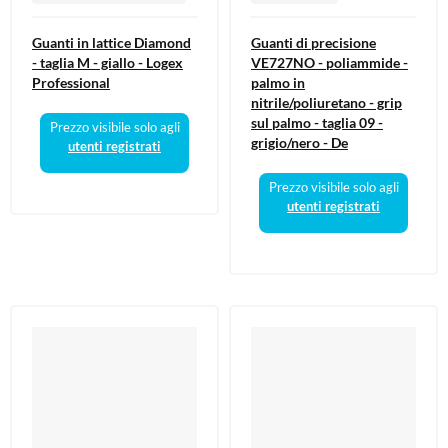
Guanti in lattice Diamond
Guanti di precisione
- taglia M - giallo - Logex
VE727NO - poliammide -
Professional
palmo in
nitrile/poliuretano - grip
sul palmo - taglia 09 -
Prezzo visibile solo agli
grigio/nero - De
utenti registrati
Prezzo visibile solo agli
utenti registrati