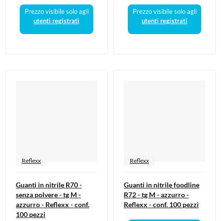
Prezzo visibile solo agli
Prezzo visibile solo agli
utenti registrati
utenti registrati
Reflexx
Reflexx
Guanti in nitrile R70 -
Guanti in nitrile foodline
senza polvere - tg M -
R72 - tg M - azzurro -
azzurro - Reflexx - conf.
Reflexx - conf. 100 pezzi
100 pezzi