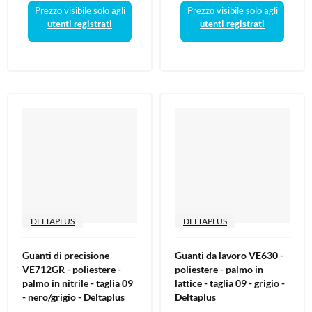
Prezzo visibile solo agli
Prezzo visibile solo agli
utenti registrati
utenti registrati
DELTAPLUS
DELTAPLUS
Guanti di precisione
Guanti da lavoro VE630 -
VE712GR - poliestere -
poliestere - palmo in
palmo in nitrile - taglia 09
lattice - taglia 09 - grigio -
- nero/grigio - Deltaplus
Deltaplus