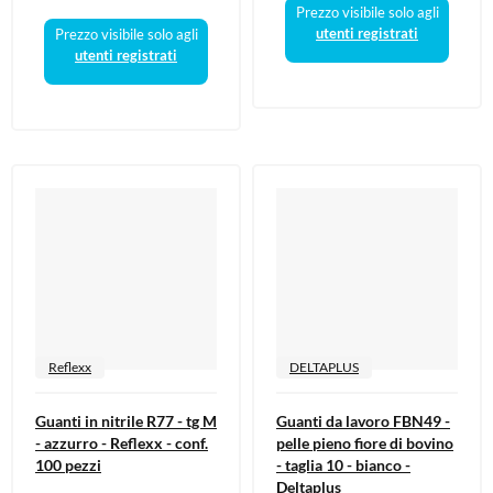
Prezzo visibile solo agli
utenti registrati
Prezzo visibile solo agli
utenti registrati
Reflexx
DELTAPLUS
Guanti in nitrile R77 - tg M
Guanti da lavoro FBN49 -
- azzurro - Reflexx - conf.
pelle pieno fiore di bovino
100 pezzi
- taglia 10 - bianco -
Deltaplus