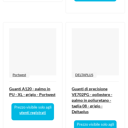
Portwest
DELTAPLUS
Guanti A120 - palmo in
Guanti di precisione
PU - XL - grigio - Portwest
VE702PG - poliestere -
palmo in poliuretano -
taglia 08 - grigio -
Prezzo visibile solo agli
Deltaplus
utenti registrati
Prezzo visibile solo agli