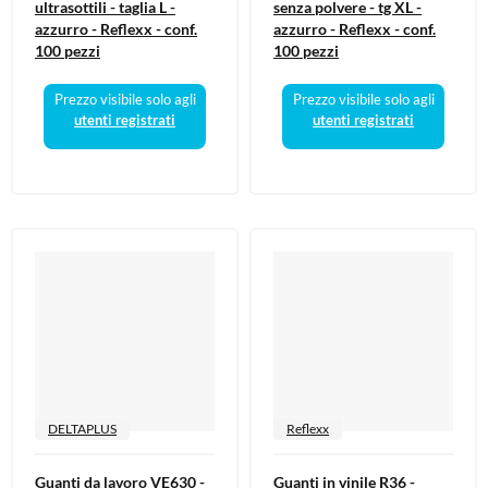
ultrasottili - taglia L -
senza polvere - tg XL -
azzurro - Reflexx - conf.
azzurro - Reflexx - conf.
100 pezzi
100 pezzi
Prezzo visibile solo agli
Prezzo visibile solo agli
utenti registrati
utenti registrati
DELTAPLUS
Reflexx
Guanti da lavoro VE630 -
Guanti in vinile R36 -