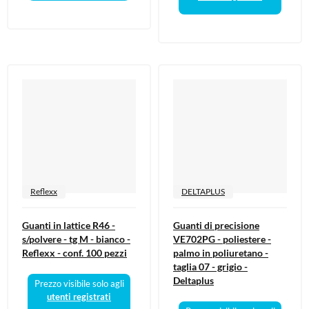
Reflexx
DELTAPLUS
Guanti in lattice R46 -
Guanti di precisione
s/polvere - tg M - bianco -
VE702PG - poliestere -
Reflexx - conf. 100 pezzi
palmo in poliuretano -
taglia 07 - grigio -
Deltaplus
Prezzo visibile solo agli
utenti registrati