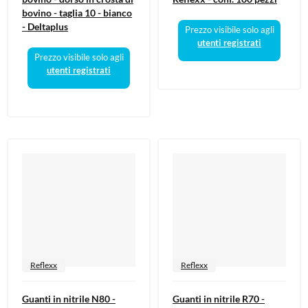
bovino - taglia 10 - bianco
- Deltaplus
Prezzo visibile solo agli
utenti registrati
Prezzo visibile solo agli
utenti registrati
Reflexx
Reflexx
Guanti in nitrile N80 -
Guanti in nitrile R70 -