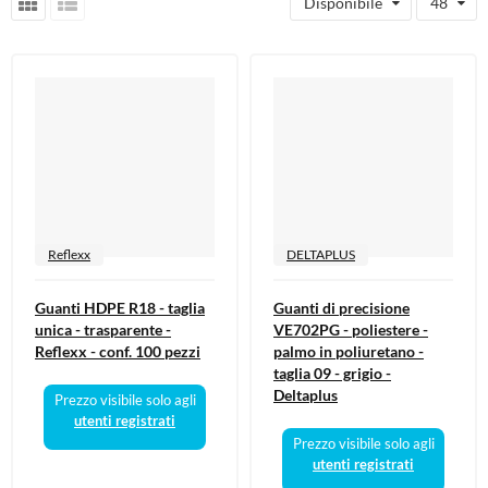
Disponibile
48
Materiale elettrico
Piccoli elettrodomestici
Arredamento Casa e Ufficio
Fai da te
Smart Home e Domotica
Giochi e Idee Regalo
Lego e Playmobil
Reflexx
DELTAPLUS
Alimentari e Casalinghi
Guanti HDPE R18 - taglia
Guanti di precisione
Igiene e Pulizia
unica - trasparente -
VE702PG - poliestere -
Reflexx - conf. 100 pezzi
palmo in poliuretano -
taglia 09 - grigio -
Deltaplus
Prezzo visibile solo agli
utenti registrati
Prezzo visibile solo agli
utenti registrati