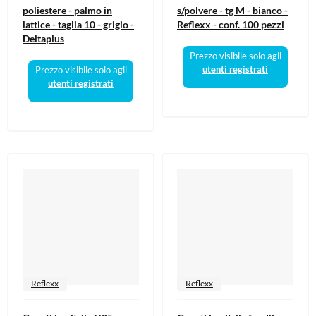
poliestere - palmo in
s/polvere - tg M - bianco -
lattice - taglia 10 - grigio -
Reflexx - conf. 100 pezzi
Deltaplus
Prezzo visibile solo agli
utenti registrati
Prezzo visibile solo agli
utenti registrati
Reflexx
Reflexx