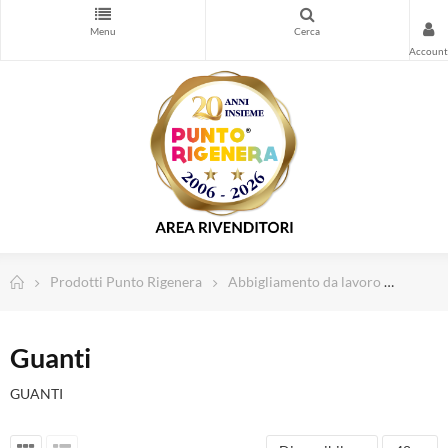
Stampa
Cancelleria
Timbri personalizzati
Forniture magazzino e sicurezza
Spedizioni e Imballo
Computer e Informatica
Abbigliamento da lavoro
Dispositivi di Protezione Individuale
Prodotti Punto Rigenera
Abbigliamento da lavoro
Guant
Telefonia e Wearable
Natale e Festività
Guanti
Cura della Persona
TV, Home Cinema e Audio
GUANTI
Illuminazione led