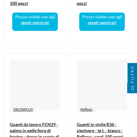
100 pezzi
pezzi
Prezzo visibile solo agli
Prezzo visibile solo agli
utenti registrati
utenti registrati
FILTRO
DELTAPLUS
Reflexx
Guanti da lavoro FCN29 -
Guanti in vinile R36 -
palmo in pelle fiore di
s/polvere - tg L - bianco -
bovino - dorso in crosta di
Reflexx - conf. 100 pezzi