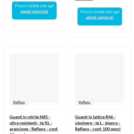
Prezzo visibile solo agli
utenti registrati
Prezzo visibile solo agli
utenti registrati
Reflexx
Reflexx
Guanti in nitrile N85 -
Guanti in lattice R46 -
ultra resistenti - tg XL -
s/polvere - tg L - bianco -
arancione - Reflexx - conf.
Reflexx - conf. 100 pezzi