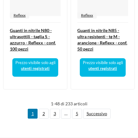
Reflexx
Reflexx
Guanti in nitrile N80 -
Guanti in nitrile N85 -
ultrasottili - taglia S -
ultra resistenti - tg M -
azzurro - Reflexx - conf.
arancione - Reflexx - conf.
100 pezzi
50 pezzi
Prezzo visibile solo agli
Prezzo visibile solo agli
utenti registrati
utenti registrati
1-48 di 233 articoli
1
2
3
…
5
Successivo