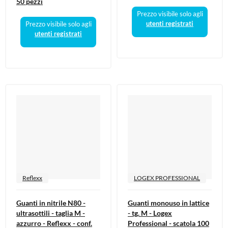
50 pezzi
Prezzo visibile solo agli
utenti registrati
Prezzo visibile solo agli
utenti registrati
Reflexx
LOGEX PROFESSIONAL
Guanti in nitrile N80 -
Guanti monouso in lattice
ultrasottili - taglia M -
- tg. M - Logex
azzurro - Reflexx - conf.
Professional - scatola 100