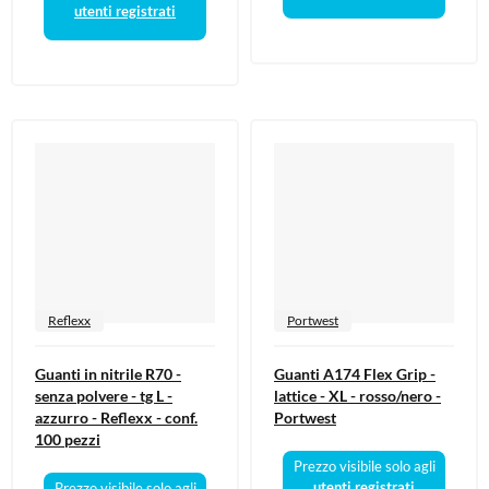
utenti registrati
Reflexx
Portwest
Guanti in nitrile R70 -
Guanti A174 Flex Grip -
senza polvere - tg L -
lattice - XL - rosso/nero -
azzurro - Reflexx - conf.
Portwest
100 pezzi
Prezzo visibile solo agli
utenti registrati
Prezzo visibile solo agli