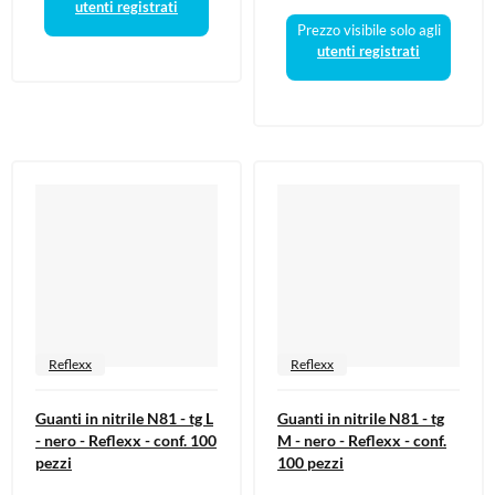
utenti registrati
Prezzo visibile solo agli
utenti registrati
Reflexx
Reflexx
Guanti in nitrile N81 - tg L
Guanti in nitrile N81 - tg
- nero - Reflexx - conf. 100
M - nero - Reflexx - conf.
pezzi
100 pezzi