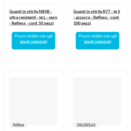
Guanti in nitrile N85B -
Guanti in nitrile R77 - tg S
ultra resistenti - tg L - nero
- azzurro - Reflexx - conf.
- Reflexx - conf. 50 pezzi
100 pezzi
Prezzo visibile solo agli
Prezzo visibile solo agli
utenti registrati
utenti registrati
Reflexx
DELTAPLUS