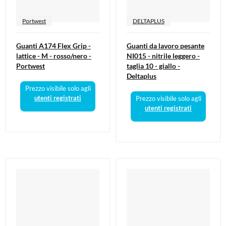
Portwest
DELTAPLUS
Guanti A174 Flex Grip -
Guanti da lavoro pesante
lattice - M - rosso/nero -
NI015 - nitrile leggero -
Portwest
taglia 10 - giallo -
Deltaplus
Prezzo visibile solo agli
utenti registrati
Prezzo visibile solo agli
utenti registrati