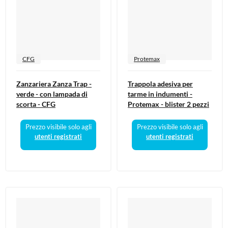
CFG
Protemax
Zanzariera Zanza Trap -
Trappola adesiva per
verde - con lampada di
tarme in indumenti -
scorta - CFG
Protemax - blister 2 pezzi
Prezzo visibile solo agli
Prezzo visibile solo agli
utenti registrati
utenti registrati