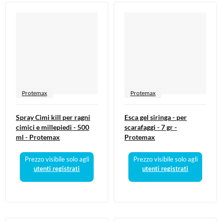
Protemax
Protemax
Spray Cimi kill per ragni
Esca gel siringa - per
cimici e millepiedi - 500
scarafaggi - 7 gr -
ml - Protemax
Protemax
Prezzo visibile solo agli
Prezzo visibile solo agli
utenti registrati
utenti registrati