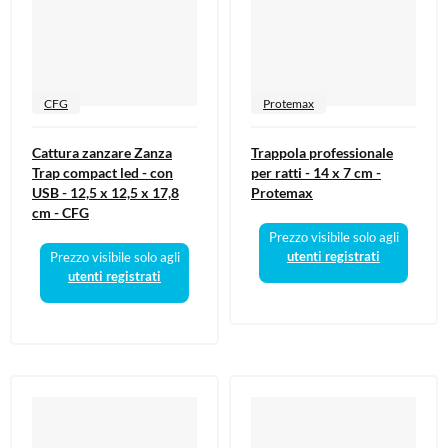
CFG
Protemax
Cattura zanzare Zanza
Trappola professionale
Trap compact led - con
per ratti - 14 x 7 cm -
USB - 12,5 x 12,5 x 17,8
Protemax
cm - CFG
Prezzo visibile solo agli
utenti registrati
Prezzo visibile solo agli
utenti registrati