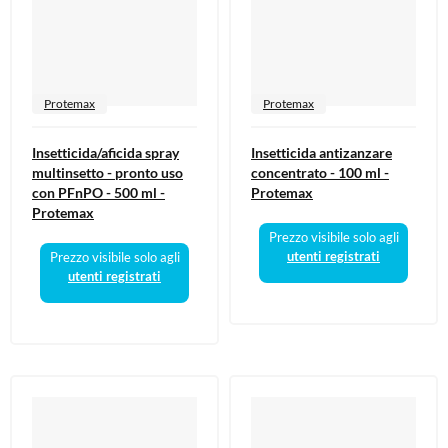
Protemax
Protemax
Insetticida/aficida spray
Insetticida antizanzare
multinsetto - pronto uso
concentrato - 100 ml -
con PFnPO - 500 ml -
Protemax
Protemax
Prezzo visibile solo agli
utenti registrati
Prezzo visibile solo agli
utenti registrati