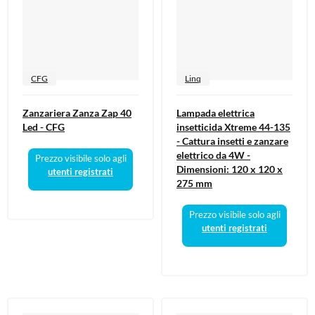
CFG
Linq
Zanzariera Zanza Zap 40
Lampada elettrica
Led - CFG
insetticida Xtreme 44-135
- Cattura insetti e zanzare
elettrico da 4W -
Prezzo visibile solo agli
Dimensioni: 120 x 120 x
utenti registrati
275 mm
Prezzo visibile solo agli
utenti registrati