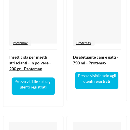
Protemax
Protemax
Insetticida per insetti
Disabituante cani e gatti -
striscianti - in polvere -
750 ml - Protemax
200 gr - Protemax
Prezzo visibile solo agli
utenti registrati
Prezzo visibile solo agli
utenti registrati