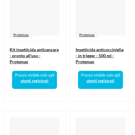
Protemax
Protemax
Kit insetticida antizanzare
Insetticida anticocciniglia
- pronto all'uso -
- in trigger - 500 ml -
Protemax
Protemax
Prezzo visibile solo agli
Prezzo visibile solo agli
utenti registrati
utenti registrati