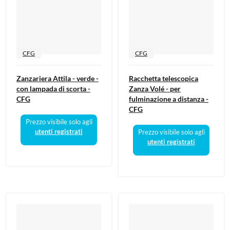
CFG
CFG
Zanzariera Attila - verde -
Racchetta telescopica
con lampada di scorta -
Zanza Volé - per
CFG
fulminazione a distanza -
CFG
Prezzo visibile solo agli
utenti registrati
Prezzo visibile solo agli
utenti registrati