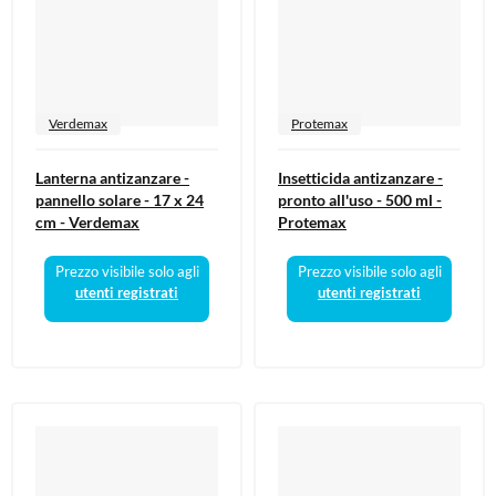
Verdemax
Protemax
Lanterna antizanzare -
Insetticida antizanzare -
pannello solare - 17 x 24
pronto all'uso - 500 ml -
cm - Verdemax
Protemax
Prezzo visibile solo agli
Prezzo visibile solo agli
utenti registrati
utenti registrati