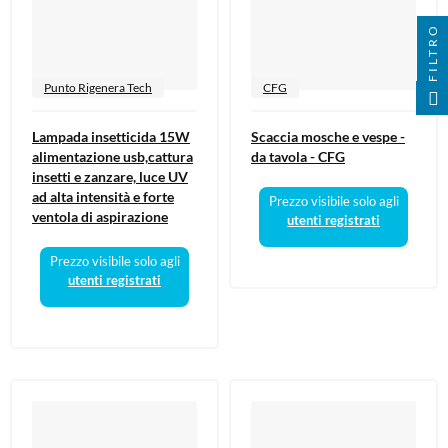
FILTRO
Punto Rigenera Tech
CFG
Lampada insetticida 15W
Scaccia mosche e vespe -
alimentazione usb,cattura
da tavola - CFG
insetti e zanzare, luce UV
ad alta intensità e forte
Prezzo visibile solo agli
ventola di aspirazione
utenti registrati
Prezzo visibile solo agli
utenti registrati