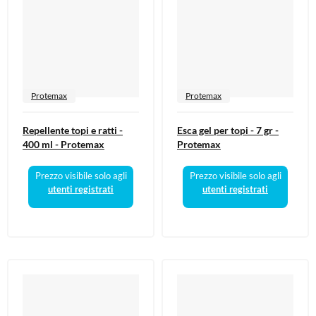
Protemax
Protemax
Repellente topi e ratti -
Esca gel per topi - 7 gr -
400 ml - Protemax
Protemax
Prezzo visibile solo agli
Prezzo visibile solo agli
utenti registrati
utenti registrati