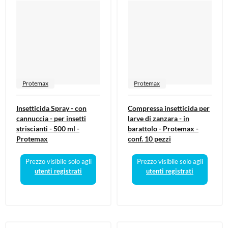
Protemax
Protemax
Insetticida Spray - con
Compressa insetticida per
cannuccia - per insetti
larve di zanzara - in
striscianti - 500 ml -
barattolo - Protemax -
Protemax
conf. 10 pezzi
Prezzo visibile solo agli
Prezzo visibile solo agli
utenti registrati
utenti registrati