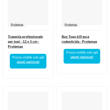
Protemax
Protemax
Trappola professionale
Box Topo kill esca
per topi - 12 x 5 cm -
rodenticida - Protemax
Protemax
Prezzo visibile solo agli
utenti registrati
Prezzo visibile solo agli
utenti registrati