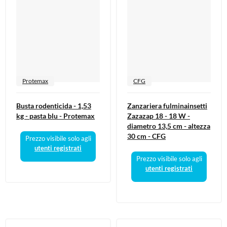
Protemax
CFG
Busta rodenticida - 1,53
Zanzariera fulminainsetti
kg - pasta blu - Protemax
Zazazap 18 - 18 W -
diametro 13,5 cm - altezza
30 cm - CFG
Prezzo visibile solo agli
utenti registrati
Prezzo visibile solo agli
utenti registrati