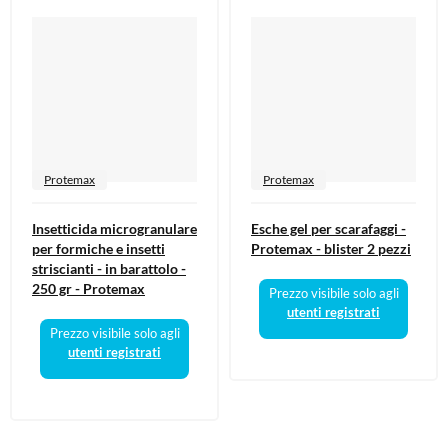
Protemax
Protemax
Insetticida microgranulare
Esche gel per scarafaggi -
per formiche e insetti
Protemax - blister 2 pezzi
striscianti - in barattolo -
250 gr - Protemax
Prezzo visibile solo agli
utenti registrati
Prezzo visibile solo agli
utenti registrati