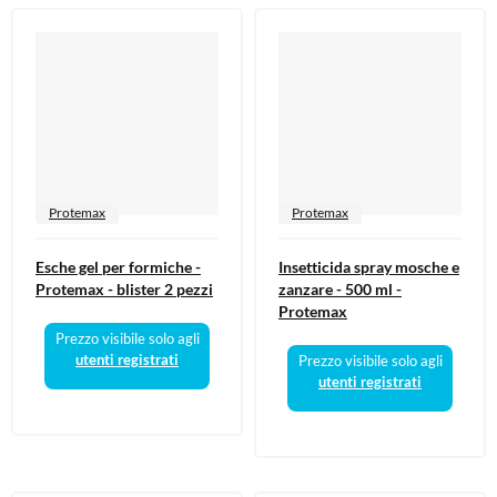
Protemax
Protemax
Esche gel per formiche -
Insetticida spray mosche e
Protemax - blister 2 pezzi
zanzare - 500 ml -
Protemax
Prezzo visibile solo agli
utenti registrati
Prezzo visibile solo agli
utenti registrati