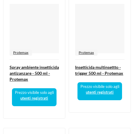
Protemax
Protemax
Spray ambiente insetticida
Insetticida multinsettto -
antizanzare - 500 ml -
trigger 500 ml - Protemax
Protemax
Prezzo visibile solo agli
utenti registrati
Prezzo visibile solo agli
utenti registrati