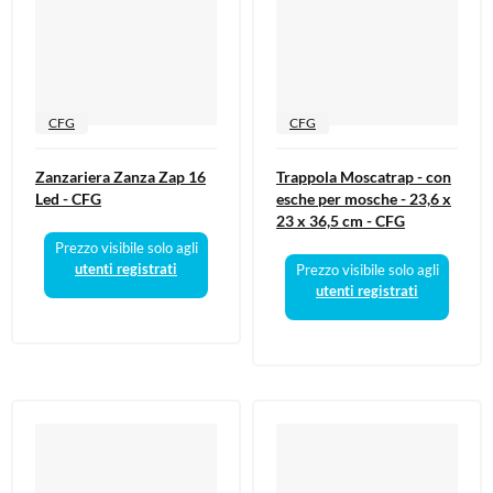
CFG
CFG
Zanzariera Zanza Zap 16
Trappola Moscatrap - con
Led - CFG
esche per mosche - 23,6 x
23 x 36,5 cm - CFG
Prezzo visibile solo agli
utenti registrati
Prezzo visibile solo agli
utenti registrati