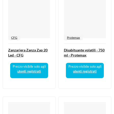
CFG
Protemax
Zanzariera Zanza Zap 20
Disabituante volatili - 750
Led - CFG
ml - Protemax
Prezzo visibile solo agli
Prezzo visibile solo agli
utenti registrati
utenti registrati