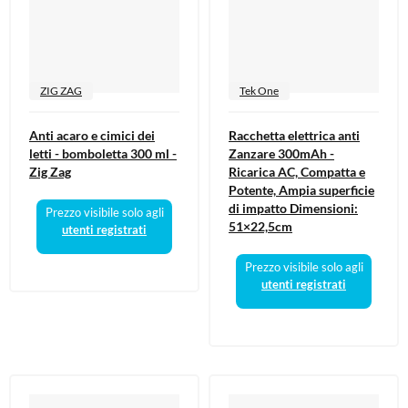
ZIG ZAG
Tek One
Anti acaro e cimici dei
Racchetta elettrica anti
letti - bomboletta 300 ml -
Zanzare 300mAh -
Zig Zag
Ricarica AC, Compatta e
Potente, Ampia superficie
di impatto Dimensioni:
Prezzo visibile solo agli
51×22,5cm
utenti registrati
Prezzo visibile solo agli
utenti registrati