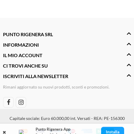
Materiale elettrico
Piccoli elettrodomestici
Arredamento Casa e Ufficio
PUNTO RIGENERA SRL
Fai da te
INFORMAZIONI
Smart Home e Domotica
IL MIO ACCOUNT
Giochi e Idee Regalo
CI TROVI ANCHE SU
Lego e Playmobil
ISCRIVITI ALLA NEWSLETTER
Alimentari e Casalinghi
Rimani aggiornato su nuovi prodotti, sconti e promozioni.
Igiene e Pulizia
Capitale sociale: Euro 60.000,00 int. Versati - REA: PE-156300
Punto Rigenera App
Installa